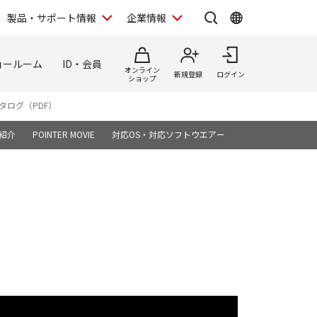
製品・サポート情報
企業情報
ョールーム
ID・会員
オンライン
新規登録
ログイン
ショップ
タログ（PDF）
紹介
POINTER MOVIE
対応OS・対応ソフトウエア一覧