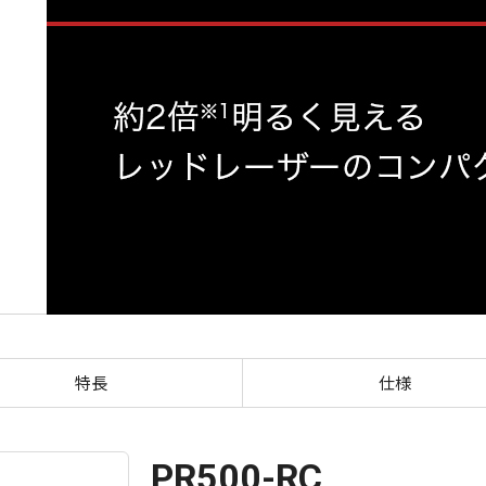
LASER POINTER PR500-RC
特長
仕様
PR500-RC