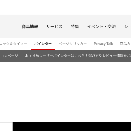
このページの本文へ
商品情報
サービス
特集
イベント・交流
シ
ロック＆タイマー
ポインター
ページクリッカー
Privacy Talk
商品カ
ションページ
おすすめレーザーポインターはこちら！選び方やレビュー情報をご