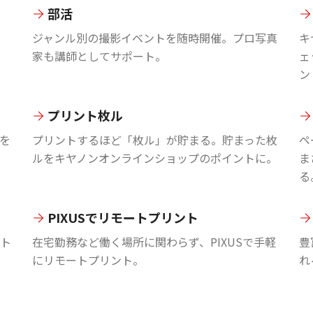
部活
ジャンル別の撮影イベントを随時開催。プロ写真
キ
家も講師としてサポート。
ェ
ン
プリント枚ル
を
プリントするほど「枚ル」が貯まる。貯まった枚
ペ
ルをキヤノンオンラインショップのポイントに。
ま
る
PIXUSでリモートプリント
ント
在宅勤務など働く場所に関わらず、PIXUSで手軽
豊
にリモートプリント。
れ