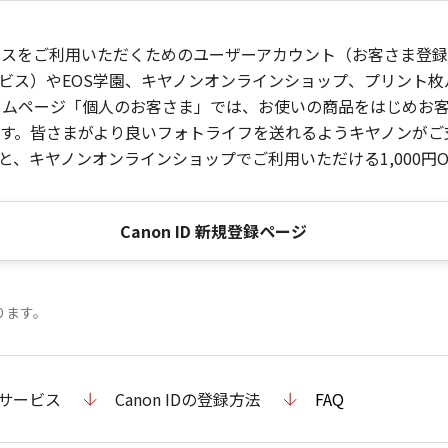
ービスをご利用いただくためのユーザーアカウント（お客さま登録情
ビス）やEOS学園、キヤノンオンラインショップ、プリント
ンホームページ「個人のお客さま」では、お使いの商品をはじめ
。皆さまがより良いフォトライフを送れるようキヤノンがご支援
、キヤノンオンラインショップでご利用いただける1,000円O
Canon ID 新規登録ページ
ります。
のサービス
Canon IDの登録方法
FAQ