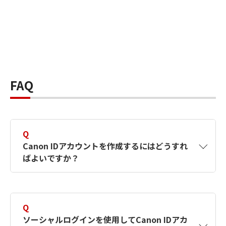
FAQ
Q
Canon IDアカウントを作成するにはどうすれ
ばよいですか？
A
Canon IDアカウントは、氏名、メールアドレス
とパスワードを入力して作成できます。ソーシ
Q
ャルログインを使用して作成することもできま
ソーシャルログインを使用してCanon IDアカ
す。詳しい作成方法は
【カメラ】Canon IDとは