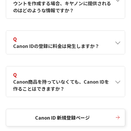
ウントを作成する場合、キヤノンに提供される
何ですか？Canon IDの作成方法は？
をご確認く
のはどのような情報ですか？
ださい。
A
キヤノンはメールアドレスと一部の情報（お客
さまが共有設定しているもの）をお客さまが選
Q
択したサービスから取得します。アカウントを
Canon IDの登録に料金は発生しますか？
簡単に作成できるように、この情報を使用して
Canon IDの登録フォームを入力します。
A
Canon IDの登録には料金は発生しません。
Q
Canon商品を持っていなくても、Canon IDを
作ることはできますか？
A
Canon商品をお持ちでなくても、Canon IDを作
ることができます。
Canon ID 新規登録ページ