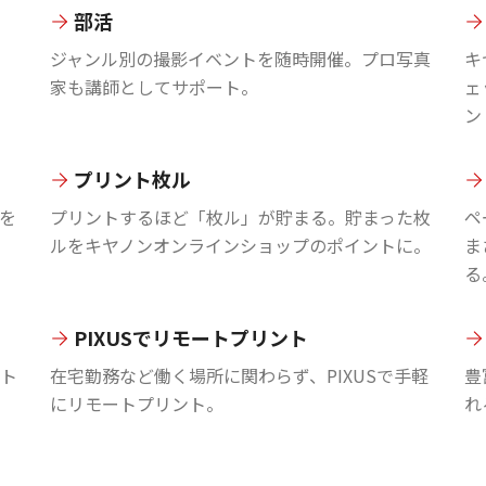
部活
ジャンル別の撮影イベントを随時開催。プロ写真
キ
家も講師としてサポート。
ェ
ン
プリント枚ル
を
プリントするほど「枚ル」が貯まる。貯まった枚
ペ
ルをキヤノンオンラインショップのポイントに。
ま
る
PIXUSでリモートプリント
ント
在宅勤務など働く場所に関わらず、PIXUSで手軽
豊
にリモートプリント。
れ