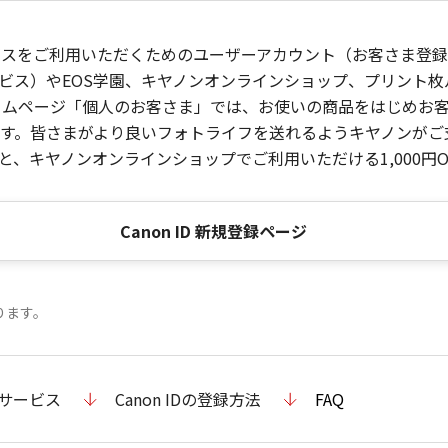
ービスをご利用いただくためのユーザーアカウント（お客さま登録情
ビス）やEOS学園、キヤノンオンラインショップ、プリント
ンホームページ「個人のお客さま」では、お使いの商品をはじめ
。皆さまがより良いフォトライフを送れるようキヤノンがご支援
、キヤノンオンラインショップでご利用いただける1,000円O
Canon ID 新規登録ページ
ります。
のサービス
Canon IDの登録方法
FAQ