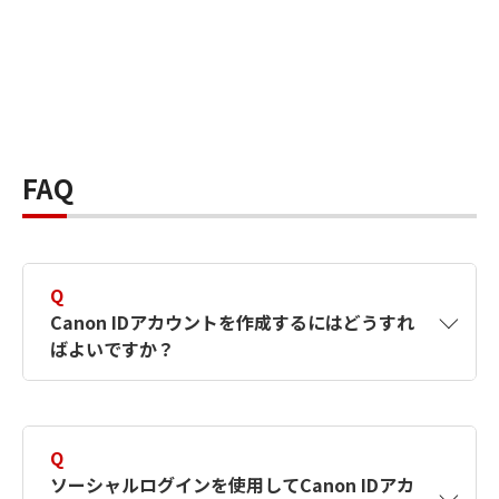
FAQ
Q
Canon IDアカウントを作成するにはどうすれ
ばよいですか？
A
Canon IDアカウントは、氏名、メールアドレス
とパスワードを入力して作成できます。ソーシ
Q
ャルログインを使用して作成することもできま
ソーシャルログインを使用してCanon IDアカ
す。詳しい作成方法は
【カメラ】Canon IDとは