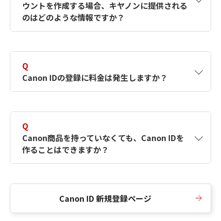
ウントを作成する場合、キヤノンに提供される
何ですか？Canon IDの作成方法は？
をご確認く
のはどのような情報ですか？
ださい。
A
キヤノンはメールアドレスと一部の情報（お客
さまが共有設定しているもの）をお客さまが選
Q
択したサービスから取得します。アカウントを
Canon IDの登録に料金は発生しますか？
簡単に作成できるように、この情報を使用して
Canon IDの登録フォームを入力します。
A
Canon IDの登録には料金は発生しません。
Q
Canon商品を持っていなくても、Canon IDを
作ることはできますか？
A
Canon商品をお持ちでなくても、Canon IDを作
ることができます。
Canon ID 新規登録ページ