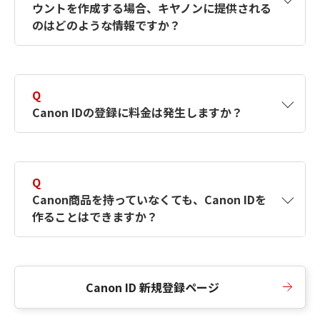
ウントを作成する場合、キヤノンに提供される
何ですか？Canon IDの作成方法は？
をご確認く
のはどのような情報ですか？
ださい。
A
キヤノンはメールアドレスと一部の情報（お客
さまが共有設定しているもの）をお客さまが選
Q
択したサービスから取得します。アカウントを
Canon IDの登録に料金は発生しますか？
簡単に作成できるように、この情報を使用して
Canon IDの登録フォームを入力します。
A
Canon IDの登録には料金は発生しません。
Q
Canon商品を持っていなくても、Canon IDを
作ることはできますか？
A
Canon商品をお持ちでなくても、Canon IDを作
ることができます。
Canon ID 新規登録ページ