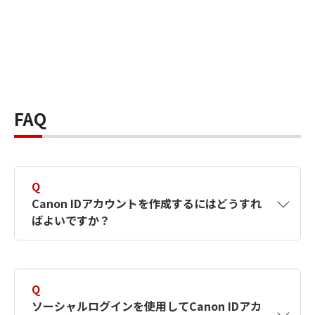
FAQ
Q
Canon IDアカウントを作成するにはどうすれ
ばよいですか？
A
Canon IDアカウントは、氏名、メールアドレス
とパスワードを入力して作成できます。ソーシ
Q
ャルログインを使用して作成することもできま
ソーシャルログインを使用してCanon IDアカ
す。詳しい作成方法は
【カメラ】Canon IDとは