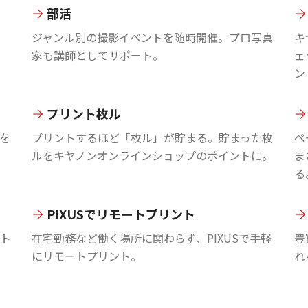
部活
ジャンル別の撮影イベントを随時開催。プロ写真
キ
家も講師としてサポート。
ェ
ン
プリント枚ル
を
プリントするほど「枚ル」が貯まる。貯まった枚
ペ
ルをキヤノンオンラインショップのポイントに。
ま
る
PIXUSでリモートプリント
ント
在宅勤務など働く場所に関わらず、PIXUSで手軽
豊
にリモートプリント。
れ