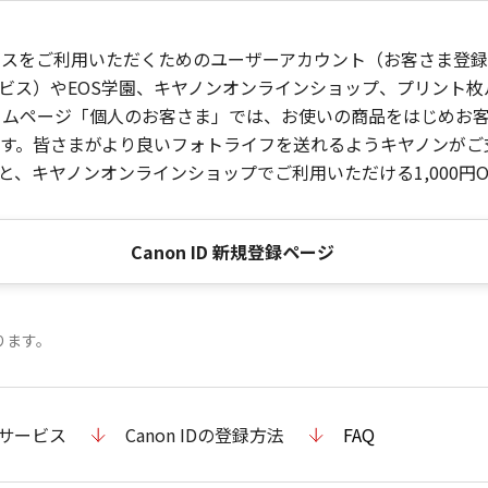
ービスをご利用いただくためのユーザーアカウント（お客さま登録情
ビス）やEOS学園、キヤノンオンラインショップ、プリント
ンホームページ「個人のお客さま」では、お使いの商品をはじめ
。皆さまがより良いフォトライフを送れるようキヤノンがご支援
、キヤノンオンラインショップでご利用いただける1,000円O
Canon ID 新規登録ページ
ります。
のサービス
Canon IDの登録方法
FAQ