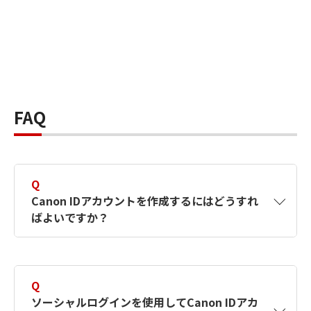
FAQ
Q
Canon IDアカウントを作成するにはどうすれ
ばよいですか？
A
Canon IDアカウントは、氏名、メールアドレス
とパスワードを入力して作成できます。ソーシ
Q
ャルログインを使用して作成することもできま
ソーシャルログインを使用してCanon IDアカ
す。詳しい作成方法は
【カメラ】Canon IDとは