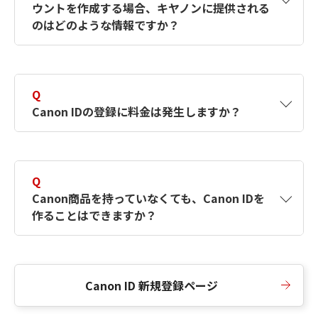
ウントを作成する場合、キヤノンに提供される
何ですか？Canon IDの作成方法は？
をご確認く
のはどのような情報ですか？
ださい。
A
キヤノンはメールアドレスと一部の情報（お客
さまが共有設定しているもの）をお客さまが選
Q
択したサービスから取得します。アカウントを
Canon IDの登録に料金は発生しますか？
簡単に作成できるように、この情報を使用して
Canon IDの登録フォームを入力します。
A
Canon IDの登録には料金は発生しません。
Q
Canon商品を持っていなくても、Canon IDを
作ることはできますか？
A
Canon商品をお持ちでなくても、Canon IDを作
ることができます。
Canon ID 新規登録ページ