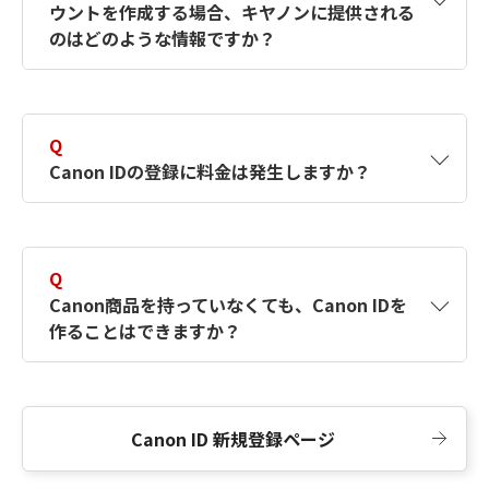
ウントを作成する場合、キヤノンに提供される
何ですか？Canon IDの作成方法は？
をご確認く
のはどのような情報ですか？
ださい。
A
キヤノンはメールアドレスと一部の情報（お客
さまが共有設定しているもの）をお客さまが選
Q
択したサービスから取得します。アカウントを
Canon IDの登録に料金は発生しますか？
簡単に作成できるように、この情報を使用して
Canon IDの登録フォームを入力します。
A
Canon IDの登録には料金は発生しません。
Q
Canon商品を持っていなくても、Canon IDを
作ることはできますか？
A
Canon商品をお持ちでなくても、Canon IDを作
ることができます。
Canon ID 新規登録ページ