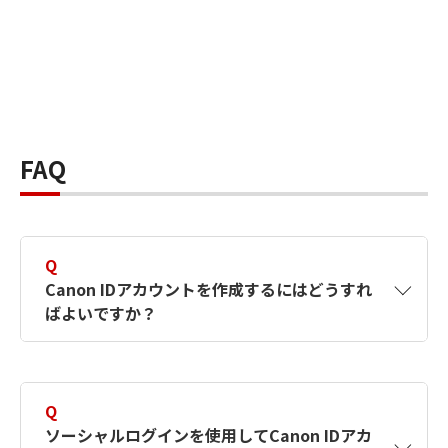
FAQ
Q
Canon IDアカウントを作成するにはどうすれ
ばよいですか？
A
Canon IDアカウントは、氏名、メールアドレス
とパスワードを入力して作成できます。ソーシ
Q
ャルログインを使用して作成することもできま
ソーシャルログインを使用してCanon IDアカ
す。詳しい作成方法は
【カメラ】Canon IDとは