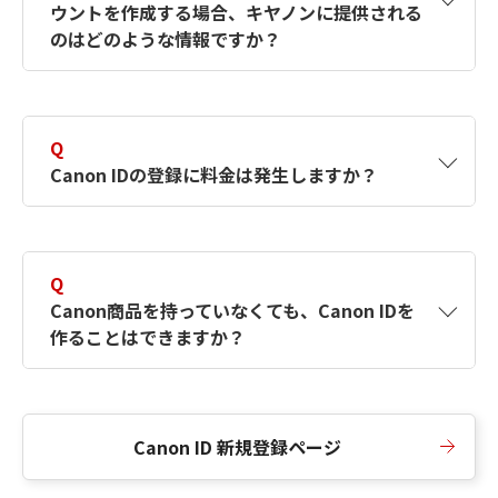
ウントを作成する場合、キヤノンに提供される
何ですか？Canon IDの作成方法は？
をご確認く
のはどのような情報ですか？
ださい。
A
キヤノンはメールアドレスと一部の情報（お客
さまが共有設定しているもの）をお客さまが選
Q
択したサービスから取得します。アカウントを
Canon IDの登録に料金は発生しますか？
簡単に作成できるように、この情報を使用して
Canon IDの登録フォームを入力します。
A
Canon IDの登録には料金は発生しません。
Q
Canon商品を持っていなくても、Canon IDを
作ることはできますか？
A
Canon商品をお持ちでなくても、Canon IDを作
ることができます。
Canon ID 新規登録ページ