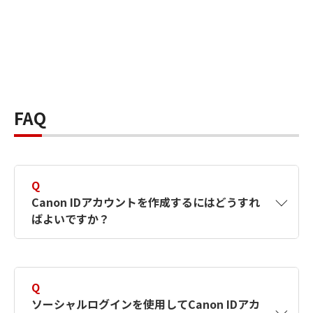
FAQ
Q
Canon IDアカウントを作成するにはどうすれ
ばよいですか？
A
Canon IDアカウントは、氏名、メールアドレス
とパスワードを入力して作成できます。ソーシ
Q
ャルログインを使用して作成することもできま
ソーシャルログインを使用してCanon IDアカ
す。詳しい作成方法は
【カメラ】Canon IDとは