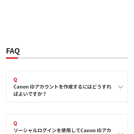
FAQ
Q
Canon IDアカウントを作成するにはどうすれ
ばよいですか？
A
Canon IDアカウントは、氏名、メールアドレス
とパスワードを入力して作成できます。ソーシ
Q
ャルログインを使用して作成することもできま
ソーシャルログインを使用してCanon IDアカ
す。詳しい作成方法は
【カメラ】Canon IDとは