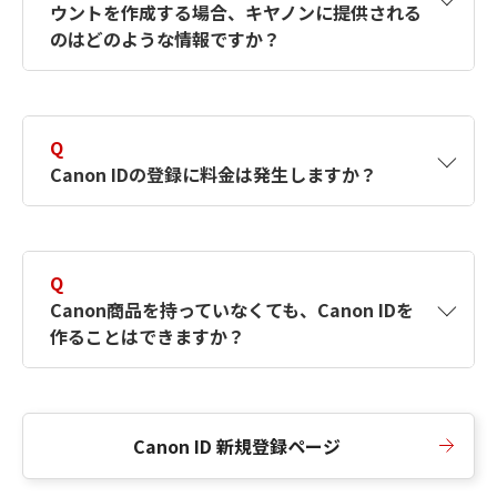
ウントを作成する場合、キヤノンに提供される
何ですか？Canon IDの作成方法は？
をご確認く
のはどのような情報ですか？
ださい。
A
キヤノンはメールアドレスと一部の情報（お客
さまが共有設定しているもの）をお客さまが選
Q
択したサービスから取得します。アカウントを
Canon IDの登録に料金は発生しますか？
簡単に作成できるように、この情報を使用して
Canon IDの登録フォームを入力します。
A
Canon IDの登録には料金は発生しません。
Q
Canon商品を持っていなくても、Canon IDを
作ることはできますか？
A
Canon商品をお持ちでなくても、Canon IDを作
ることができます。
Canon ID 新規登録ページ