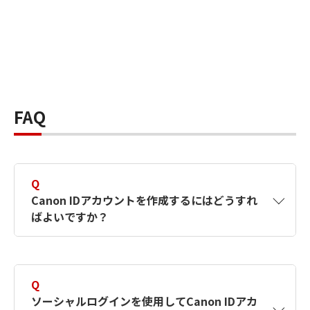
FAQ
Q
Canon IDアカウントを作成するにはどうすれ
ばよいですか？
A
Canon IDアカウントは、氏名、メールアドレス
とパスワードを入力して作成できます。ソーシ
Q
ャルログインを使用して作成することもできま
ソーシャルログインを使用してCanon IDアカ
す。詳しい作成方法は
【カメラ】Canon IDとは