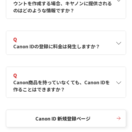
ウントを作成する場合、キヤノンに提供される
何ですか？Canon IDの作成方法は？
をご確認く
のはどのような情報ですか？
ださい。
A
キヤノンはメールアドレスと一部の情報（お客
さまが共有設定しているもの）をお客さまが選
Q
択したサービスから取得します。アカウントを
Canon IDの登録に料金は発生しますか？
簡単に作成できるように、この情報を使用して
Canon IDの登録フォームを入力します。
A
Canon IDの登録には料金は発生しません。
Q
Canon商品を持っていなくても、Canon IDを
作ることはできますか？
A
Canon商品をお持ちでなくても、Canon IDを作
ることができます。
Canon ID 新規登録ページ