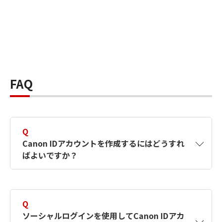
FAQ
Q
Canon IDアカウントを作成するにはどうすれ
ばよいですか？
A
Canon IDアカウントは、氏名、メールアドレス
とパスワードを入力して作成できます。ソーシ
Q
ャルログインを使用して作成することもできま
ソーシャルログインを使用してCanon IDアカ
す。詳しい作成方法は
【カメラ】Canon IDとは