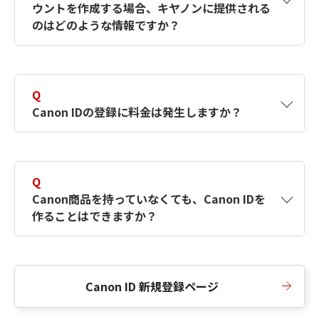
ウントを作成する場合、キヤノンに提供される
何ですか？Canon IDの作成方法は？
をご確認く
のはどのような情報ですか？
ださい。
A
キヤノンはメールアドレスと一部の情報（お客
さまが共有設定しているもの）をお客さまが選
Q
択したサービスから取得します。アカウントを
Canon IDの登録に料金は発生しますか？
簡単に作成できるように、この情報を使用して
Canon IDの登録フォームを入力します。
A
Canon IDの登録には料金は発生しません。
Q
Canon商品を持っていなくても、Canon IDを
作ることはできますか？
A
Canon商品をお持ちでなくても、Canon IDを作
ることができます。
Canon ID 新規登録ページ