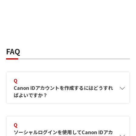
FAQ
Q
Canon IDアカウントを作成するにはどうすれ
ばよいですか？
A
Canon IDアカウントは、氏名、メールアドレス
とパスワードを入力して作成できます。ソーシ
Q
ャルログインを使用して作成することもできま
ソーシャルログインを使用してCanon IDアカ
す。詳しい作成方法は
【カメラ】Canon IDとは