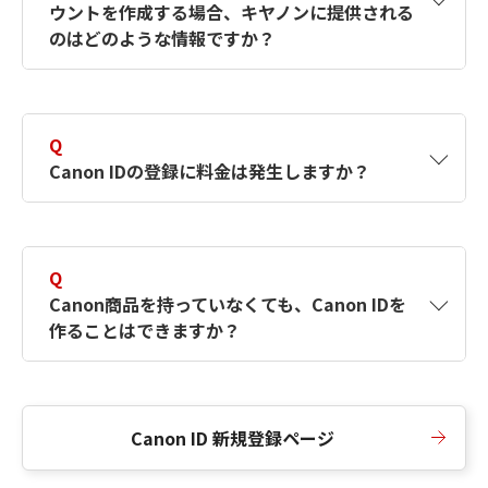
ウントを作成する場合、キヤノンに提供される
何ですか？Canon IDの作成方法は？
をご確認く
のはどのような情報ですか？
ださい。
A
キヤノンはメールアドレスと一部の情報（お客
さまが共有設定しているもの）をお客さまが選
Q
択したサービスから取得します。アカウントを
Canon IDの登録に料金は発生しますか？
簡単に作成できるように、この情報を使用して
Canon IDの登録フォームを入力します。
A
Canon IDの登録には料金は発生しません。
Q
Canon商品を持っていなくても、Canon IDを
作ることはできますか？
A
Canon商品をお持ちでなくても、Canon IDを作
ることができます。
Canon ID 新規登録ページ