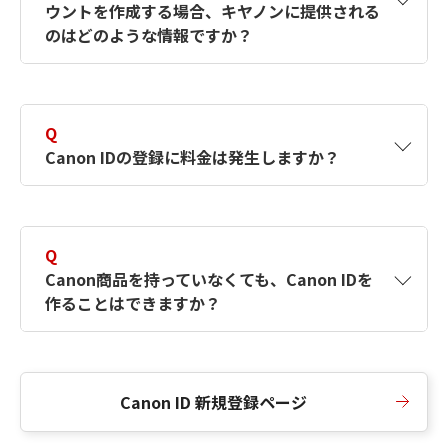
ウントを作成する場合、キヤノンに提供される
何ですか？Canon IDの作成方法は？
をご確認く
のはどのような情報ですか？
ださい。
A
キヤノンはメールアドレスと一部の情報（お客
さまが共有設定しているもの）をお客さまが選
Q
択したサービスから取得します。アカウントを
Canon IDの登録に料金は発生しますか？
簡単に作成できるように、この情報を使用して
Canon IDの登録フォームを入力します。
A
Canon IDの登録には料金は発生しません。
Q
Canon商品を持っていなくても、Canon IDを
作ることはできますか？
A
Canon商品をお持ちでなくても、Canon IDを作
ることができます。
Canon ID 新規登録ページ