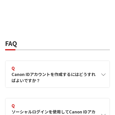
FAQ
Q
Canon IDアカウントを作成するにはどうすれ
ばよいですか？
A
Canon IDアカウントは、氏名、メールアドレス
とパスワードを入力して作成できます。ソーシ
Q
ャルログインを使用して作成することもできま
ソーシャルログインを使用してCanon IDアカ
す。詳しい作成方法は
【カメラ】Canon IDとは