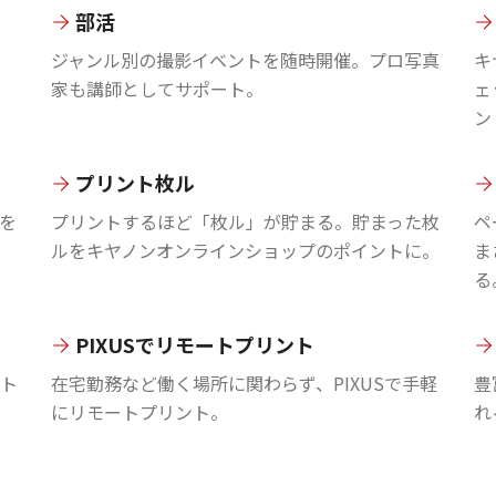
部活
ジャンル別の撮影イベントを随時開催。プロ写真
キ
家も講師としてサポート。
ェ
ン
プリント枚ル
を
プリントするほど「枚ル」が貯まる。貯まった枚
ペ
ルをキヤノンオンラインショップのポイントに。
ま
る
PIXUSでリモートプリント
ント
在宅勤務など働く場所に関わらず、PIXUSで手軽
豊
にリモートプリント。
れ