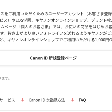
ービスをご利用いただくためのユーザーアカウント（お客さま登録情
ビス）やEOS学園、キヤノンオンラインショップ、プリント
ンホームページ「個人のお客さま」では、お使いの商品をはじめ
。皆さまがより良いフォトライフを送れるようキヤノンがご支援
、キヤノンオンラインショップでご利用いただける1,000円O
Canon ID 新規登録ページ
ります。
のサービス
Canon IDの登録方法
FAQ