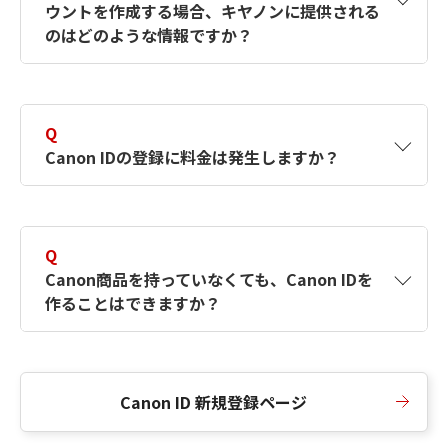
ウントを作成する場合、キヤノンに提供される
何ですか？Canon IDの作成方法は？
をご確認く
のはどのような情報ですか？
ださい。
A
キヤノンはメールアドレスと一部の情報（お客
さまが共有設定しているもの）をお客さまが選
Q
択したサービスから取得します。アカウントを
Canon IDの登録に料金は発生しますか？
簡単に作成できるように、この情報を使用して
Canon IDの登録フォームを入力します。
A
Canon IDの登録には料金は発生しません。
Q
Canon商品を持っていなくても、Canon IDを
作ることはできますか？
A
Canon商品をお持ちでなくても、Canon IDを作
ることができます。
Canon ID 新規登録ページ