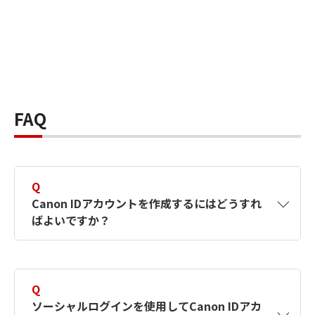
FAQ
Q
Canon IDアカウントを作成するにはどうすれ
ばよいですか？
A
Canon IDアカウントは、氏名、メールアドレス
とパスワードを入力して作成できます。ソーシ
Q
ャルログインを使用して作成することもできま
ソーシャルログインを使用してCanon IDアカ
す。詳しい作成方法は
【カメラ】Canon IDとは