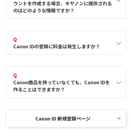
ウントを作成する場合、キヤノンに提供される
何ですか？Canon IDの作成方法は？
をご確認く
のはどのような情報ですか？
ださい。
A
キヤノンはメールアドレスと一部の情報（お客
さまが共有設定しているもの）をお客さまが選
Q
択したサービスから取得します。アカウントを
Canon IDの登録に料金は発生しますか？
簡単に作成できるように、この情報を使用して
Canon IDの登録フォームを入力します。
A
Canon IDの登録には料金は発生しません。
Q
Canon商品を持っていなくても、Canon IDを
作ることはできますか？
A
Canon商品をお持ちでなくても、Canon IDを作
ることができます。
Canon ID 新規登録ページ