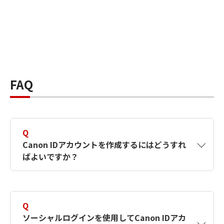
FAQ
Q
Canon IDアカウントを作成するにはどうすれ
ばよいですか？
A
Canon IDアカウントは、氏名、メールアドレス
とパスワードを入力して作成できます。ソーシ
Q
ャルログインを使用して作成することもできま
ソーシャルログインを使用してCanon IDアカ
す。詳しい作成方法は
【カメラ】Canon IDとは