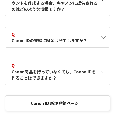
ウントを作成する場合、キヤノンに提供される
何ですか？Canon IDの作成方法は？
をご確認く
のはどのような情報ですか？
ださい。
A
キヤノンはメールアドレスと一部の情報（お客
さまが共有設定しているもの）をお客さまが選
Q
択したサービスから取得します。アカウントを
Canon IDの登録に料金は発生しますか？
簡単に作成できるように、この情報を使用して
Canon IDの登録フォームを入力します。
A
Canon IDの登録には料金は発生しません。
Q
Canon商品を持っていなくても、Canon IDを
作ることはできますか？
A
Canon商品をお持ちでなくても、Canon IDを作
ることができます。
Canon ID 新規登録ページ