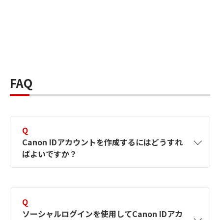
FAQ
Q
Canon IDアカウントを作成するにはどうすれ
ばよいですか？
A
Canon IDアカウントは、氏名、メールアドレス
とパスワードを入力して作成できます。ソーシ
Q
ャルログインを使用して作成することもできま
ソーシャルログインを使用してCanon IDアカ
す。詳しい作成方法は
【カメラ】Canon IDとは