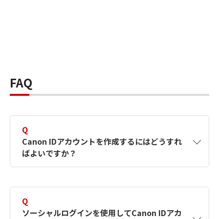
FAQ
Q
Canon IDアカウントを作成するにはどうすれ
ばよいですか？
A
Canon IDアカウントは、氏名、メールアドレス
とパスワードを入力して作成できます。ソーシ
Q
ャルログインを使用して作成することもできま
ソーシャルログインを使用してCanon IDアカ
す。詳しい作成方法は
【カメラ】Canon IDとは