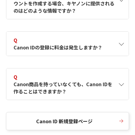
ウントを作成する場合、キヤノンに提供される
何ですか？Canon IDの作成方法は？
をご確認く
のはどのような情報ですか？
ださい。
A
キヤノンはメールアドレスと一部の情報（お客
さまが共有設定しているもの）をお客さまが選
Q
択したサービスから取得します。アカウントを
Canon IDの登録に料金は発生しますか？
簡単に作成できるように、この情報を使用して
Canon IDの登録フォームを入力します。
A
Canon IDの登録には料金は発生しません。
Q
Canon商品を持っていなくても、Canon IDを
作ることはできますか？
A
Canon商品をお持ちでなくても、Canon IDを作
ることができます。
Canon ID 新規登録ページ