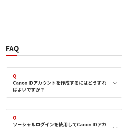
FAQ
Q
Canon IDアカウントを作成するにはどうすれ
ばよいですか？
A
Canon IDアカウントは、氏名、メールアドレス
とパスワードを入力して作成できます。ソーシ
Q
ャルログインを使用して作成することもできま
ソーシャルログインを使用してCanon IDアカ
す。詳しい作成方法は
【カメラ】Canon IDとは