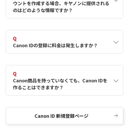
ウントを作成する場合、キヤノンに提供される
何ですか？Canon IDの作成方法は？
をご確認く
のはどのような情報ですか？
ださい。
A
キヤノンはメールアドレスと一部の情報（お客
さまが共有設定しているもの）をお客さまが選
Q
択したサービスから取得します。アカウントを
Canon IDの登録に料金は発生しますか？
簡単に作成できるように、この情報を使用して
Canon IDの登録フォームを入力します。
A
Canon IDの登録には料金は発生しません。
Q
Canon商品を持っていなくても、Canon IDを
作ることはできますか？
A
Canon商品をお持ちでなくても、Canon IDを作
ることができます。
Canon ID 新規登録ページ