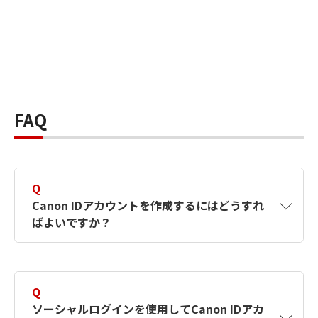
FAQ
Q
Canon IDアカウントを作成するにはどうすれ
ばよいですか？
A
Canon IDアカウントは、氏名、メールアドレス
とパスワードを入力して作成できます。ソーシ
Q
ャルログインを使用して作成することもできま
ソーシャルログインを使用してCanon IDアカ
す。詳しい作成方法は
【カメラ】Canon IDとは