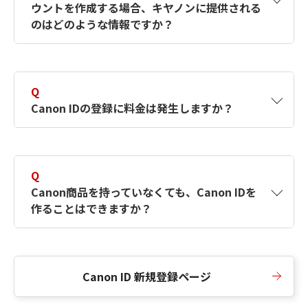
ウントを作成する場合、キヤノンに提供される
何ですか？Canon IDの作成方法は？
をご確認く
のはどのような情報ですか？
ださい。
A
キヤノンはメールアドレスと一部の情報（お客
さまが共有設定しているもの）をお客さまが選
Q
択したサービスから取得します。アカウントを
Canon IDの登録に料金は発生しますか？
簡単に作成できるように、この情報を使用して
Canon IDの登録フォームを入力します。
A
Canon IDの登録には料金は発生しません。
Q
Canon商品を持っていなくても、Canon IDを
作ることはできますか？
A
Canon商品をお持ちでなくても、Canon IDを作
ることができます。
Canon ID 新規登録ページ