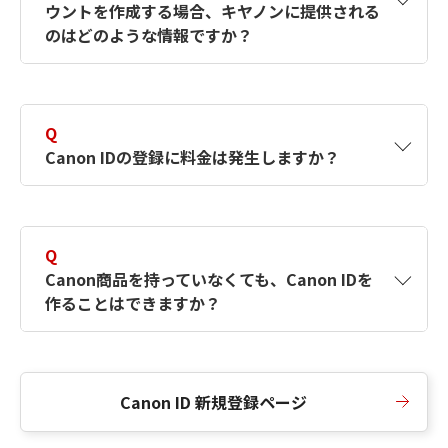
ウントを作成する場合、キヤノンに提供される
何ですか？Canon IDの作成方法は？
をご確認く
のはどのような情報ですか？
ださい。
A
キヤノンはメールアドレスと一部の情報（お客
さまが共有設定しているもの）をお客さまが選
Q
択したサービスから取得します。アカウントを
Canon IDの登録に料金は発生しますか？
簡単に作成できるように、この情報を使用して
Canon IDの登録フォームを入力します。
A
Canon IDの登録には料金は発生しません。
Q
Canon商品を持っていなくても、Canon IDを
作ることはできますか？
A
Canon商品をお持ちでなくても、Canon IDを作
ることができます。
Canon ID 新規登録ページ