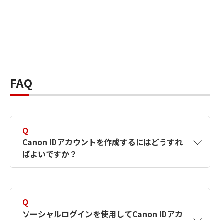
FAQ
Q
Canon IDアカウントを作成するにはどうすれ
ばよいですか？
A
Canon IDアカウントは、氏名、メールアドレス
とパスワードを入力して作成できます。ソーシ
Q
ャルログインを使用して作成することもできま
ソーシャルログインを使用してCanon IDアカ
す。詳しい作成方法は
【カメラ】Canon IDとは