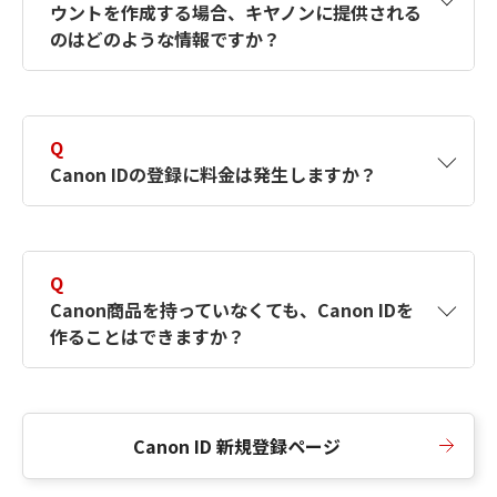
ウントを作成する場合、キヤノンに提供される
何ですか？Canon IDの作成方法は？
をご確認く
のはどのような情報ですか？
ださい。
A
キヤノンはメールアドレスと一部の情報（お客
さまが共有設定しているもの）をお客さまが選
Q
択したサービスから取得します。アカウントを
Canon IDの登録に料金は発生しますか？
簡単に作成できるように、この情報を使用して
Canon IDの登録フォームを入力します。
A
Canon IDの登録には料金は発生しません。
Q
Canon商品を持っていなくても、Canon IDを
作ることはできますか？
A
Canon商品をお持ちでなくても、Canon IDを作
ることができます。
Canon ID 新規登録ページ