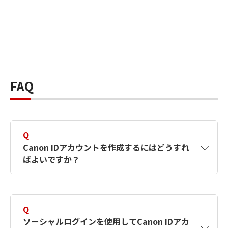
FAQ
Q
Canon IDアカウントを作成するにはどうすれ
ばよいですか？
A
Canon IDアカウントは、氏名、メールアドレス
とパスワードを入力して作成できます。ソーシ
Q
ャルログインを使用して作成することもできま
ソーシャルログインを使用してCanon IDアカ
す。詳しい作成方法は
【カメラ】Canon IDとは