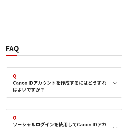
FAQ
Q
Canon IDアカウントを作成するにはどうすれ
ばよいですか？
A
Canon IDアカウントは、氏名、メールアドレス
とパスワードを入力して作成できます。ソーシ
Q
ャルログインを使用して作成することもできま
ソーシャルログインを使用してCanon IDアカ
す。詳しい作成方法は
【カメラ】Canon IDとは