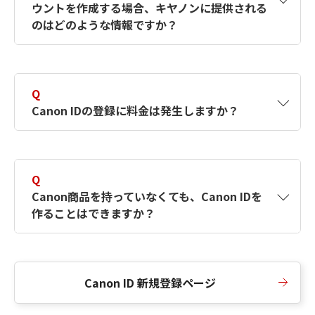
ウントを作成する場合、キヤノンに提供される
何ですか？Canon IDの作成方法は？
をご確認く
のはどのような情報ですか？
ださい。
A
キヤノンはメールアドレスと一部の情報（お客
さまが共有設定しているもの）をお客さまが選
Q
択したサービスから取得します。アカウントを
Canon IDの登録に料金は発生しますか？
簡単に作成できるように、この情報を使用して
Canon IDの登録フォームを入力します。
A
Canon IDの登録には料金は発生しません。
Q
Canon商品を持っていなくても、Canon IDを
作ることはできますか？
A
Canon商品をお持ちでなくても、Canon IDを作
ることができます。
Canon ID 新規登録ページ