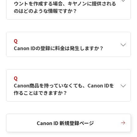
ウントを作成する場合、キヤノンに提供される
何ですか？Canon IDの作成方法は？
をご確認く
のはどのような情報ですか？
ださい。
A
キヤノンはメールアドレスと一部の情報（お客
さまが共有設定しているもの）をお客さまが選
Q
択したサービスから取得します。アカウントを
Canon IDの登録に料金は発生しますか？
簡単に作成できるように、この情報を使用して
Canon IDの登録フォームを入力します。
A
Canon IDの登録には料金は発生しません。
Q
Canon商品を持っていなくても、Canon IDを
作ることはできますか？
A
Canon商品をお持ちでなくても、Canon IDを作
ることができます。
Canon ID 新規登録ページ