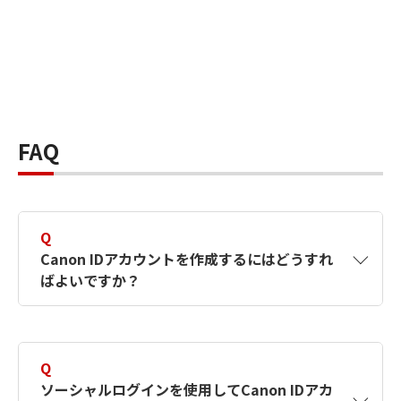
FAQ
Q
Canon IDアカウントを作成するにはどうすれ
ばよいですか？
A
Canon IDアカウントは、氏名、メールアドレス
とパスワードを入力して作成できます。ソーシ
Q
ャルログインを使用して作成することもできま
ソーシャルログインを使用してCanon IDアカ
す。詳しい作成方法は
【カメラ】Canon IDとは