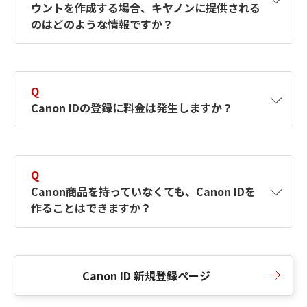
ウントを作成する場合、キヤノンに提供される
何ですか？Canon IDの作成方法は？
をご確認く
のはどのような情報ですか？
ださい。
A
キヤノンはメールアドレスと一部の情報（お客
さまが共有設定しているもの）をお客さまが選
Q
択したサービスから取得します。アカウントを
Canon IDの登録に料金は発生しますか？
簡単に作成できるように、この情報を使用して
Canon IDの登録フォームを入力します。
A
Canon IDの登録には料金は発生しません。
Q
Canon商品を持っていなくても、Canon IDを
作ることはできますか？
A
Canon商品をお持ちでなくても、Canon IDを作
ることができます。
Canon ID 新規登録ページ