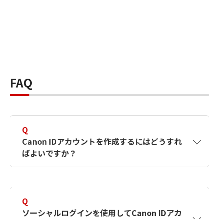
FAQ
Q
Canon IDアカウントを作成するにはどうすれ
ばよいですか？
A
Canon IDアカウントは、氏名、メールアドレス
とパスワードを入力して作成できます。ソーシ
Q
ャルログインを使用して作成することもできま
ソーシャルログインを使用してCanon IDアカ
す。詳しい作成方法は
【カメラ】Canon IDとは