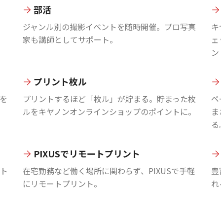
部活
ジャンル別の撮影イベントを随時開催。プロ写真
キ
家も講師としてサポート。
ェ
ン
プリント枚ル
を
プリントするほど「枚ル」が貯まる。貯まった枚
ペ
ルをキヤノンオンラインショップのポイントに。
ま
る
PIXUSでリモートプリント
ント
在宅勤務など働く場所に関わらず、PIXUSで手軽
豊
にリモートプリント。
れ