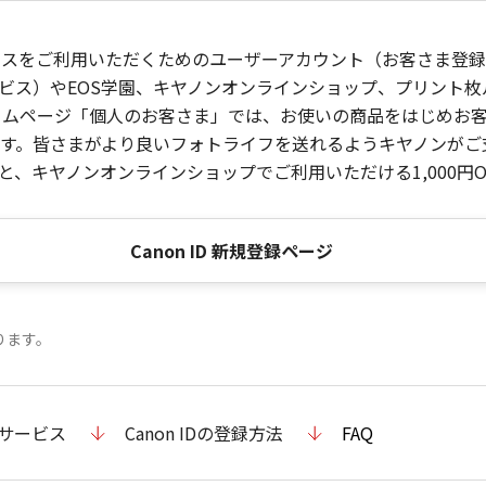
ービスをご利用いただくためのユーザーアカウント（お客さま登録情
ビス）やEOS学園、キヤノンオンラインショップ、プリント
ンホームページ「個人のお客さま」では、お使いの商品をはじめ
。皆さまがより良いフォトライフを送れるようキヤノンがご支援
、キヤノンオンラインショップでご利用いただける1,000円O
Canon ID 新規登録ページ
ります。
のサービス
Canon IDの登録方法
FAQ