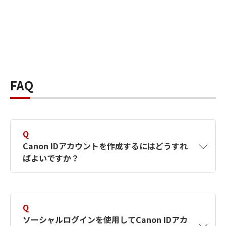
FAQ
Q
Canon IDアカウントを作成するにはどうすれ
ばよいですか？
A
Canon IDアカウントは、氏名、メールアドレス
とパスワードを入力して作成できます。ソーシ
Q
ャルログインを使用して作成することもできま
ソーシャルログインを使用してCanon IDアカ
す。詳しい作成方法は
【カメラ】Canon IDとは