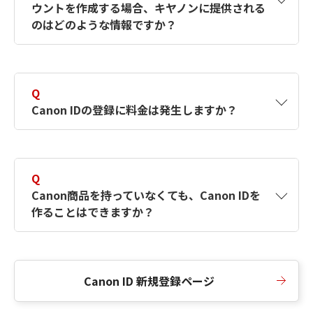
ウントを作成する場合、キヤノンに提供される
何ですか？Canon IDの作成方法は？
をご確認く
のはどのような情報ですか？
ださい。
A
キヤノンはメールアドレスと一部の情報（お客
さまが共有設定しているもの）をお客さまが選
Q
択したサービスから取得します。アカウントを
Canon IDの登録に料金は発生しますか？
簡単に作成できるように、この情報を使用して
Canon IDの登録フォームを入力します。
A
Canon IDの登録には料金は発生しません。
Q
Canon商品を持っていなくても、Canon IDを
作ることはできますか？
A
Canon商品をお持ちでなくても、Canon IDを作
ることができます。
Canon ID 新規登録ページ