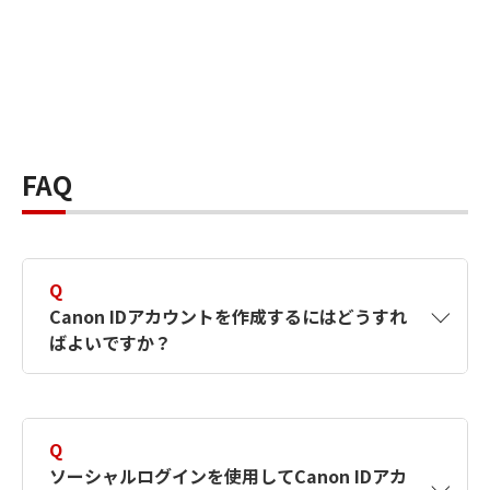
FAQ
Q
Canon IDアカウントを作成するにはどうすれ
ばよいですか？
A
Canon IDアカウントは、氏名、メールアドレス
とパスワードを入力して作成できます。ソーシ
Q
ャルログインを使用して作成することもできま
ソーシャルログインを使用してCanon IDアカ
す。詳しい作成方法は
【カメラ】Canon IDとは