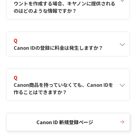
ウントを作成する場合、キヤノンに提供される
何ですか？Canon IDの作成方法は？
をご確認く
のはどのような情報ですか？
ださい。
A
キヤノンはメールアドレスと一部の情報（お客
さまが共有設定しているもの）をお客さまが選
Q
択したサービスから取得します。アカウントを
Canon IDの登録に料金は発生しますか？
簡単に作成できるように、この情報を使用して
Canon IDの登録フォームを入力します。
A
Canon IDの登録には料金は発生しません。
Q
Canon商品を持っていなくても、Canon IDを
作ることはできますか？
A
Canon商品をお持ちでなくても、Canon IDを作
ることができます。
Canon ID 新規登録ページ