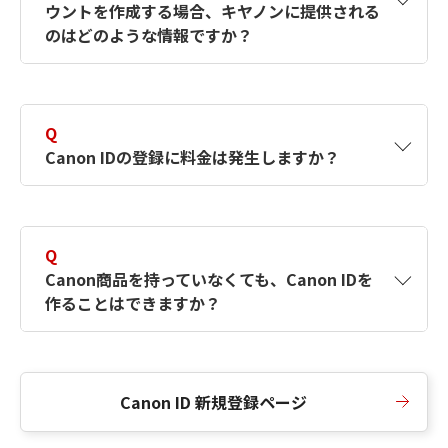
ウントを作成する場合、キヤノンに提供される
何ですか？Canon IDの作成方法は？
をご確認く
のはどのような情報ですか？
ださい。
A
キヤノンはメールアドレスと一部の情報（お客
さまが共有設定しているもの）をお客さまが選
Q
択したサービスから取得します。アカウントを
Canon IDの登録に料金は発生しますか？
簡単に作成できるように、この情報を使用して
Canon IDの登録フォームを入力します。
A
Canon IDの登録には料金は発生しません。
Q
Canon商品を持っていなくても、Canon IDを
作ることはできますか？
A
Canon商品をお持ちでなくても、Canon IDを作
ることができます。
Canon ID 新規登録ページ