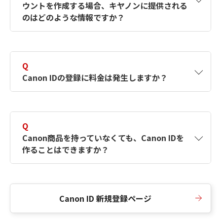
ウントを作成する場合、キヤノンに提供される
何ですか？Canon IDの作成方法は？
をご確認く
のはどのような情報ですか？
ださい。
A
キヤノンはメールアドレスと一部の情報（お客
さまが共有設定しているもの）をお客さまが選
Q
択したサービスから取得します。アカウントを
Canon IDの登録に料金は発生しますか？
簡単に作成できるように、この情報を使用して
Canon IDの登録フォームを入力します。
A
Canon IDの登録には料金は発生しません。
Q
Canon商品を持っていなくても、Canon IDを
作ることはできますか？
A
Canon商品をお持ちでなくても、Canon IDを作
ることができます。
Canon ID 新規登録ページ