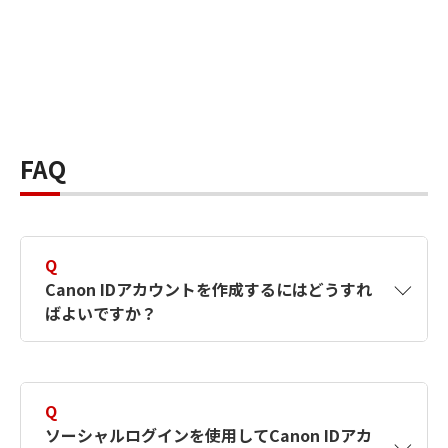
FAQ
Q
Canon IDアカウントを作成するにはどうすれ
ばよいですか？
A
Canon IDアカウントは、氏名、メールアドレス
とパスワードを入力して作成できます。ソーシ
Q
ャルログインを使用して作成することもできま
ソーシャルログインを使用してCanon IDアカ
す。詳しい作成方法は
【カメラ】Canon IDとは