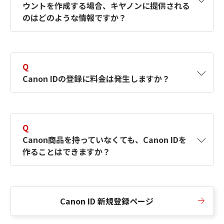
ウントを作成する場合、キヤノンに提供される
何ですか？Canon IDの作成方法は？
をご確認く
のはどのような情報ですか？
ださい。
A
キヤノンはメールアドレスと一部の情報（お客
さまが共有設定しているもの）をお客さまが選
Q
択したサービスから取得します。アカウントを
Canon IDの登録に料金は発生しますか？
簡単に作成できるように、この情報を使用して
Canon IDの登録フォームを入力します。
A
Canon IDの登録には料金は発生しません。
Q
Canon商品を持っていなくても、Canon IDを
作ることはできますか？
A
Canon商品をお持ちでなくても、Canon IDを作
ることができます。
Canon ID 新規登録ページ