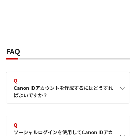
FAQ
Q
Canon IDアカウントを作成するにはどうすれ
ばよいですか？
A
Canon IDアカウントは、氏名、メールアドレス
とパスワードを入力して作成できます。ソーシ
Q
ャルログインを使用して作成することもできま
ソーシャルログインを使用してCanon IDアカ
す。詳しい作成方法は
【カメラ】Canon IDとは