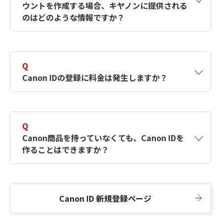
ウントを作成する場合、キヤノンに提供される
何ですか？Canon IDの作成方法は？
をご確認く
のはどのような情報ですか？
ださい。
A
キヤノンはメールアドレスと一部の情報（お客
さまが共有設定しているもの）をお客さまが選
Q
択したサービスから取得します。アカウントを
Canon IDの登録に料金は発生しますか？
簡単に作成できるように、この情報を使用して
Canon IDの登録フォームを入力します。
A
Canon IDの登録には料金は発生しません。
Q
Canon商品を持っていなくても、Canon IDを
作ることはできますか？
A
Canon商品をお持ちでなくても、Canon IDを作
ることができます。
Canon ID 新規登録ページ