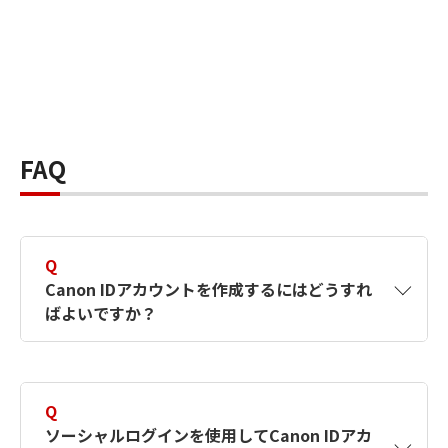
FAQ
Q
Canon IDアカウントを作成するにはどうすれ
ばよいですか？
A
Canon IDアカウントは、氏名、メールアドレス
とパスワードを入力して作成できます。ソーシ
Q
ャルログインを使用して作成することもできま
ソーシャルログインを使用してCanon IDアカ
す。詳しい作成方法は
【カメラ】Canon IDとは