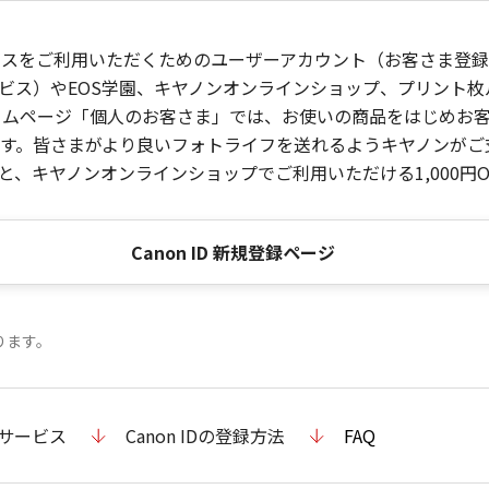
ービスをご利用いただくためのユーザーアカウント（お客さま登録情
ビス）やEOS学園、キヤノンオンラインショップ、プリント
ンホームページ「個人のお客さま」では、お使いの商品をはじめ
。皆さまがより良いフォトライフを送れるようキヤノンがご支援
、キヤノンオンラインショップでご利用いただける1,000円O
Canon ID 新規登録ページ
ります。
のサービス
Canon IDの登録方法
FAQ