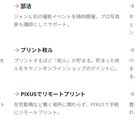
部活
ジャンル別の撮影イベントを随時開催。プロ写真
キ
家も講師としてサポート。
ェ
ン
プリント枚ル
を
プリントするほど「枚ル」が貯まる。貯まった枚
ペ
ルをキヤノンオンラインショップのポイントに。
ま
る
PIXUSでリモートプリント
ント
在宅勤務など働く場所に関わらず、PIXUSで手軽
豊
にリモートプリント。
れ