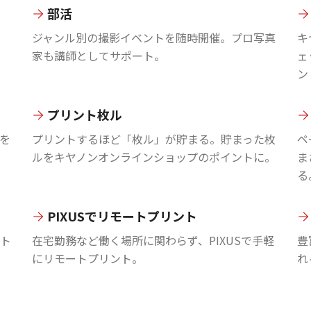
部活
ジャンル別の撮影イベントを随時開催。プロ写真
キ
家も講師としてサポート。
ェ
ン
プリント枚ル
を
プリントするほど「枚ル」が貯まる。貯まった枚
ペ
ルをキヤノンオンラインショップのポイントに。
ま
る
PIXUSでリモートプリント
ント
在宅勤務など働く場所に関わらず、PIXUSで手軽
豊
にリモートプリント。
れ