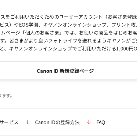
ービスをご利用いただくためのユーザーアカウント（お客さま登録情
ビス）やEOS学園、キヤノンオンラインショップ、プリント
ンホームページ「個人のお客さま」では、お使いの商品をはじめ
。皆さまがより良いフォトライフを送れるようキヤノンがご支援
、キヤノンオンラインショップでご利用いただける1,000円O
Canon ID 新規登録ページ
ります。
のサービス
Canon IDの登録方法
FAQ