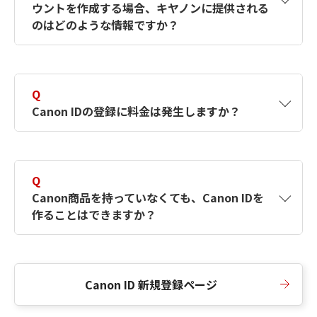
ウントを作成する場合、キヤノンに提供される
何ですか？Canon IDの作成方法は？
をご確認く
のはどのような情報ですか？
ださい。
A
キヤノンはメールアドレスと一部の情報（お客
さまが共有設定しているもの）をお客さまが選
Q
択したサービスから取得します。アカウントを
Canon IDの登録に料金は発生しますか？
簡単に作成できるように、この情報を使用して
Canon IDの登録フォームを入力します。
A
Canon IDの登録には料金は発生しません。
Q
Canon商品を持っていなくても、Canon IDを
作ることはできますか？
A
Canon商品をお持ちでなくても、Canon IDを作
ることができます。
Canon ID 新規登録ページ