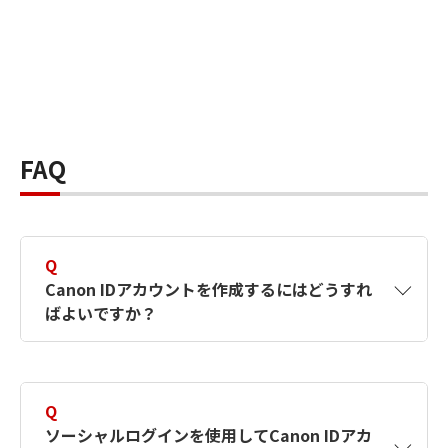
FAQ
Q
Canon IDアカウントを作成するにはどうすれ
ばよいですか？
A
Canon IDアカウントは、氏名、メールアドレス
とパスワードを入力して作成できます。ソーシ
Q
ャルログインを使用して作成することもできま
ソーシャルログインを使用してCanon IDアカ
す。詳しい作成方法は
【カメラ】Canon IDとは