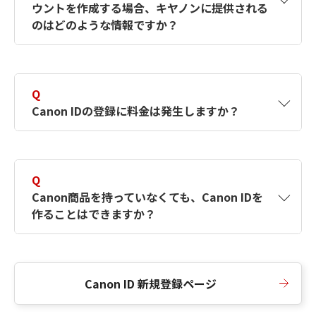
ウントを作成する場合、キヤノンに提供される
何ですか？Canon IDの作成方法は？
をご確認く
のはどのような情報ですか？
ださい。
A
キヤノンはメールアドレスと一部の情報（お客
さまが共有設定しているもの）をお客さまが選
Q
択したサービスから取得します。アカウントを
Canon IDの登録に料金は発生しますか？
簡単に作成できるように、この情報を使用して
Canon IDの登録フォームを入力します。
A
Canon IDの登録には料金は発生しません。
Q
Canon商品を持っていなくても、Canon IDを
作ることはできますか？
A
Canon商品をお持ちでなくても、Canon IDを作
ることができます。
Canon ID 新規登録ページ