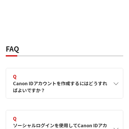
FAQ
Q
Canon IDアカウントを作成するにはどうすれ
ばよいですか？
A
Canon IDアカウントは、氏名、メールアドレス
とパスワードを入力して作成できます。ソーシ
Q
ャルログインを使用して作成することもできま
ソーシャルログインを使用してCanon IDアカ
す。詳しい作成方法は
【カメラ】Canon IDとは