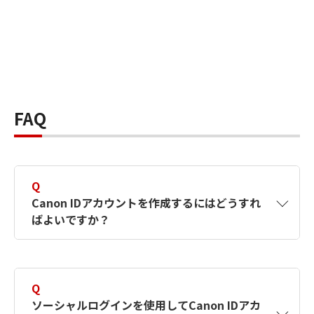
FAQ
Q
Canon IDアカウントを作成するにはどうすれ
ばよいですか？
A
Canon IDアカウントは、氏名、メールアドレス
とパスワードを入力して作成できます。ソーシ
Q
ャルログインを使用して作成することもできま
ソーシャルログインを使用してCanon IDアカ
す。詳しい作成方法は
【カメラ】Canon IDとは