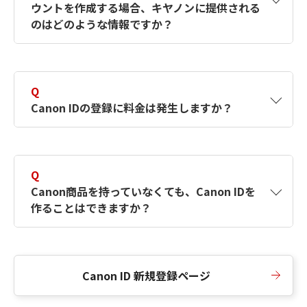
ウントを作成する場合、キヤノンに提供される
何ですか？Canon IDの作成方法は？
をご確認く
のはどのような情報ですか？
ださい。
A
キヤノンはメールアドレスと一部の情報（お客
さまが共有設定しているもの）をお客さまが選
Q
択したサービスから取得します。アカウントを
Canon IDの登録に料金は発生しますか？
簡単に作成できるように、この情報を使用して
Canon IDの登録フォームを入力します。
A
Canon IDの登録には料金は発生しません。
Q
Canon商品を持っていなくても、Canon IDを
作ることはできますか？
A
Canon商品をお持ちでなくても、Canon IDを作
ることができます。
Canon ID 新規登録ページ