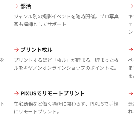
部活
ジャンル別の撮影イベントを随時開催。プロ写真
キ
家も講師としてサポート。
ェ
ン
プリント枚ル
を
プリントするほど「枚ル」が貯まる。貯まった枚
ペ
ルをキヤノンオンラインショップのポイントに。
ま
る
PIXUSでリモートプリント
ント
在宅勤務など働く場所に関わらず、PIXUSで手軽
豊
にリモートプリント。
れ