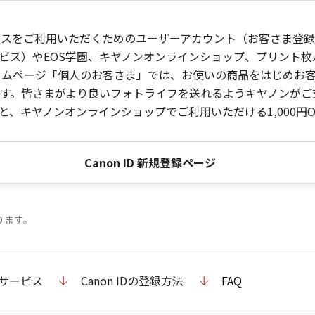
ービスをご利用いただくためのユーザーアカウント（お客さま登録情
ビス）やEOS学園、キヤノンオンラインショップ、プリント
ンホームページ「個人のお客さま」では、お使いの商品をはじめ
。皆さまがより良いフォトライフを送れるようキヤノンがご支援
、キヤノンオンラインショップでご利用いただける1,000円O
Canon ID 新規登録ページ
ります。
のサービス
Canon IDの登録方法
FAQ