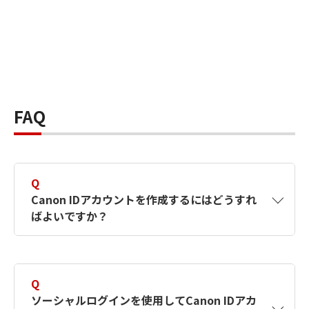
FAQ
Q
Canon IDアカウントを作成するにはどうすれ
ばよいですか？
A
Canon IDアカウントは、氏名、メールアドレス
とパスワードを入力して作成できます。ソーシ
Q
ャルログインを使用して作成することもできま
ソーシャルログインを使用してCanon IDアカ
す。詳しい作成方法は
【カメラ】Canon IDとは