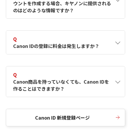
ウントを作成する場合、キヤノンに提供される
何ですか？Canon IDの作成方法は？
をご確認く
のはどのような情報ですか？
ださい。
A
キヤノンはメールアドレスと一部の情報（お客
さまが共有設定しているもの）をお客さまが選
Q
択したサービスから取得します。アカウントを
Canon IDの登録に料金は発生しますか？
簡単に作成できるように、この情報を使用して
Canon IDの登録フォームを入力します。
A
Canon IDの登録には料金は発生しません。
Q
Canon商品を持っていなくても、Canon IDを
作ることはできますか？
A
Canon商品をお持ちでなくても、Canon IDを作
ることができます。
Canon ID 新規登録ページ