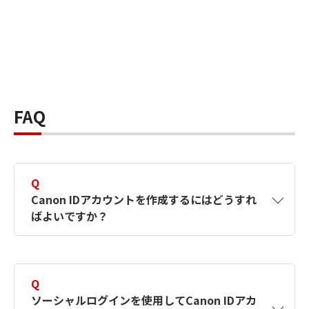
FAQ
Q
Canon IDアカウントを作成するにはどうすれ
ばよいですか？
A
Canon IDアカウントは、氏名、メールアドレス
とパスワードを入力して作成できます。ソーシ
Q
ャルログインを使用して作成することもできま
ソーシャルログインを使用してCanon IDアカ
す。詳しい作成方法は
【カメラ】Canon IDとは