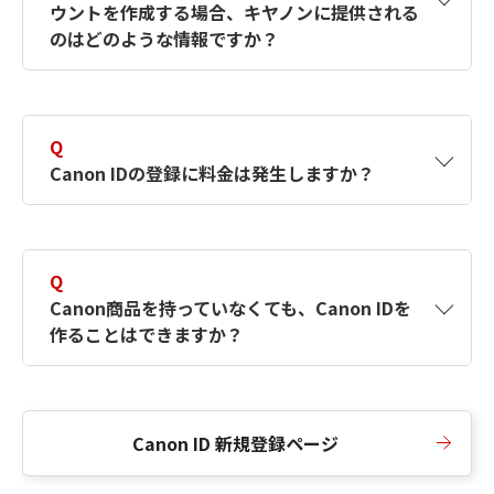
ウントを作成する場合、キヤノンに提供される
何ですか？Canon IDの作成方法は？
をご確認く
のはどのような情報ですか？
ださい。
A
キヤノンはメールアドレスと一部の情報（お客
さまが共有設定しているもの）をお客さまが選
Q
択したサービスから取得します。アカウントを
Canon IDの登録に料金は発生しますか？
簡単に作成できるように、この情報を使用して
Canon IDの登録フォームを入力します。
A
Canon IDの登録には料金は発生しません。
Q
Canon商品を持っていなくても、Canon IDを
作ることはできますか？
A
Canon商品をお持ちでなくても、Canon IDを作
ることができます。
Canon ID 新規登録ページ