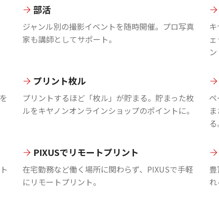
部活
ジャンル別の撮影イベントを随時開催。プロ写真
キ
家も講師としてサポート。
ェ
ン
プリント枚ル
を
プリントするほど「枚ル」が貯まる。貯まった枚
ペ
ルをキヤノンオンラインショップのポイントに。
ま
る
PIXUSでリモートプリント
ント
在宅勤務など働く場所に関わらず、PIXUSで手軽
豊
にリモートプリント。
れ