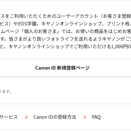
ービスをご利用いただくためのユーザーアカウント（お客さま登録情
ビス）やEOS学園、キヤノンオンラインショップ、プリント
ンホームページ「個人のお客さま」では、お使いの商品をはじめ
。皆さまがより良いフォトライフを送れるようキヤノンがご支援
、キヤノンオンラインショップでご利用いただける1,000円O
Canon ID 新規登録ページ
ります。
のサービス
Canon IDの登録方法
FAQ