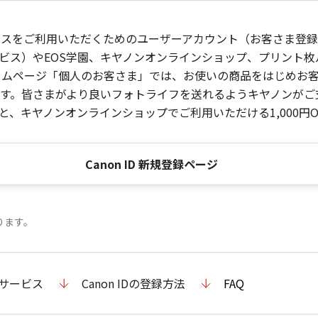
ービスをご利用いただくためのユーザーアカウント（お客さま登録情
ビス）やEOS学園、キヤノンオンラインショップ、プリント
ンホームページ「個人のお客さま」では、お使いの商品をはじめ
。皆さまがより良いフォトライフを送れるようキヤノンがご支援
、キヤノンオンラインショップでご利用いただける1,000円O
Canon ID 新規登録ページ
ります。
のサービス
Canon IDの登録方法
FAQ