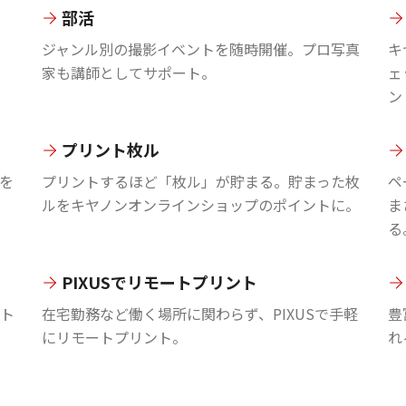
部活
ジャンル別の撮影イベントを随時開催。プロ写真
キ
家も講師としてサポート。
ェ
ン
プリント枚ル
を
プリントするほど「枚ル」が貯まる。貯まった枚
ペ
ルをキヤノンオンラインショップのポイントに。
ま
る
PIXUSでリモートプリント
ント
在宅勤務など働く場所に関わらず、PIXUSで手軽
豊
にリモートプリント。
れ