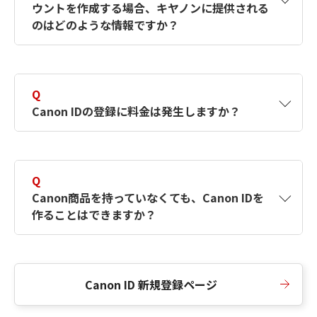
ウントを作成する場合、キヤノンに提供される
何ですか？Canon IDの作成方法は？
をご確認く
のはどのような情報ですか？
ださい。
A
キヤノンはメールアドレスと一部の情報（お客
さまが共有設定しているもの）をお客さまが選
Q
択したサービスから取得します。アカウントを
Canon IDの登録に料金は発生しますか？
簡単に作成できるように、この情報を使用して
Canon IDの登録フォームを入力します。
A
Canon IDの登録には料金は発生しません。
Q
Canon商品を持っていなくても、Canon IDを
作ることはできますか？
A
Canon商品をお持ちでなくても、Canon IDを作
ることができます。
Canon ID 新規登録ページ