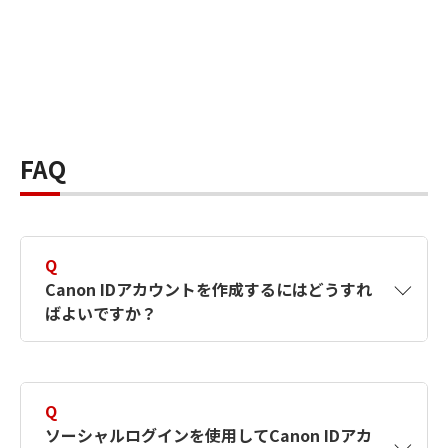
FAQ
Q
Canon IDアカウントを作成するにはどうすれ
ばよいですか？
A
Canon IDアカウントは、氏名、メールアドレス
とパスワードを入力して作成できます。ソーシ
Q
ャルログインを使用して作成することもできま
ソーシャルログインを使用してCanon IDアカ
す。詳しい作成方法は
【カメラ】Canon IDとは