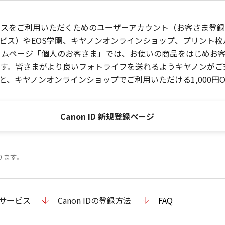
ービスをご利用いただくためのユーザーアカウント（お客さま登録情
ビス）やEOS学園、キヤノンオンラインショップ、プリント
ンホームページ「個人のお客さま」では、お使いの商品をはじめ
。皆さまがより良いフォトライフを送れるようキヤノンがご支援
、キヤノンオンラインショップでご利用いただける1,000円O
Canon ID 新規登録ページ
ります。
のサービス
Canon IDの登録方法
FAQ