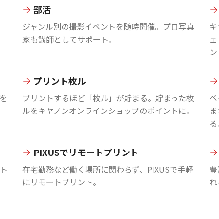
部活
ジャンル別の撮影イベントを随時開催。プロ写真
キ
家も講師としてサポート。
ェ
ン
プリント枚ル
を
プリントするほど「枚ル」が貯まる。貯まった枚
ペ
ルをキヤノンオンラインショップのポイントに。
ま
る
PIXUSでリモートプリント
ント
在宅勤務など働く場所に関わらず、PIXUSで手軽
豊
にリモートプリント。
れ