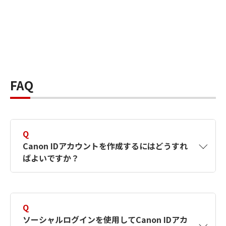
FAQ
Q
Canon IDアカウントを作成するにはどうすれ
ばよいですか？
A
Canon IDアカウントは、氏名、メールアドレス
とパスワードを入力して作成できます。ソーシ
Q
ャルログインを使用して作成することもできま
ソーシャルログインを使用してCanon IDアカ
す。詳しい作成方法は
【カメラ】Canon IDとは