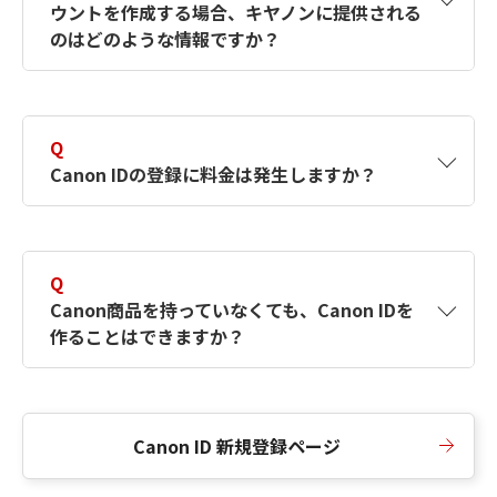
ウントを作成する場合、キヤノンに提供される
何ですか？Canon IDの作成方法は？
をご確認く
のはどのような情報ですか？
ださい。
A
キヤノンはメールアドレスと一部の情報（お客
さまが共有設定しているもの）をお客さまが選
Q
択したサービスから取得します。アカウントを
Canon IDの登録に料金は発生しますか？
簡単に作成できるように、この情報を使用して
Canon IDの登録フォームを入力します。
A
Canon IDの登録には料金は発生しません。
Q
Canon商品を持っていなくても、Canon IDを
作ることはできますか？
A
Canon商品をお持ちでなくても、Canon IDを作
ることができます。
Canon ID 新規登録ページ