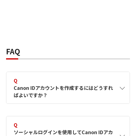
FAQ
Q
Canon IDアカウントを作成するにはどうすれ
ばよいですか？
A
Canon IDアカウントは、氏名、メールアドレス
とパスワードを入力して作成できます。ソーシ
Q
ャルログインを使用して作成することもできま
ソーシャルログインを使用してCanon IDアカ
す。詳しい作成方法は
【カメラ】Canon IDとは