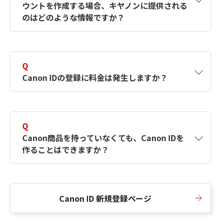
ウントを作成する場合、キヤノンに提供される
何ですか？Canon IDの作成方法は？
をご確認く
のはどのような情報ですか？
ださい。
A
キヤノンはメールアドレスと一部の情報（お客
さまが共有設定しているもの）をお客さまが選
Q
択したサービスから取得します。アカウントを
Canon IDの登録に料金は発生しますか？
簡単に作成できるように、この情報を使用して
Canon IDの登録フォームを入力します。
A
Canon IDの登録には料金は発生しません。
Q
Canon商品を持っていなくても、Canon IDを
作ることはできますか？
A
Canon商品をお持ちでなくても、Canon IDを作
ることができます。
Canon ID 新規登録ページ