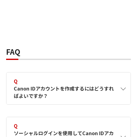
FAQ
Q
Canon IDアカウントを作成するにはどうすれ
ばよいですか？
A
Canon IDアカウントは、氏名、メールアドレス
とパスワードを入力して作成できます。ソーシ
Q
ャルログインを使用して作成することもできま
ソーシャルログインを使用してCanon IDアカ
す。詳しい作成方法は
【カメラ】Canon IDとは