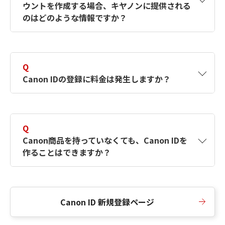
ウントを作成する場合、キヤノンに提供される
何ですか？Canon IDの作成方法は？
をご確認く
のはどのような情報ですか？
ださい。
A
キヤノンはメールアドレスと一部の情報（お客
さまが共有設定しているもの）をお客さまが選
Q
択したサービスから取得します。アカウントを
Canon IDの登録に料金は発生しますか？
簡単に作成できるように、この情報を使用して
Canon IDの登録フォームを入力します。
A
Canon IDの登録には料金は発生しません。
Q
Canon商品を持っていなくても、Canon IDを
作ることはできますか？
A
Canon商品をお持ちでなくても、Canon IDを作
ることができます。
Canon ID 新規登録ページ