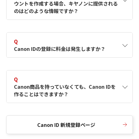
ウントを作成する場合、キヤノンに提供される
何ですか？Canon IDの作成方法は？
をご確認く
のはどのような情報ですか？
ださい。
A
キヤノンはメールアドレスと一部の情報（お客
さまが共有設定しているもの）をお客さまが選
Q
択したサービスから取得します。アカウントを
Canon IDの登録に料金は発生しますか？
簡単に作成できるように、この情報を使用して
Canon IDの登録フォームを入力します。
A
Canon IDの登録には料金は発生しません。
Q
Canon商品を持っていなくても、Canon IDを
作ることはできますか？
A
Canon商品をお持ちでなくても、Canon IDを作
ることができます。
Canon ID 新規登録ページ