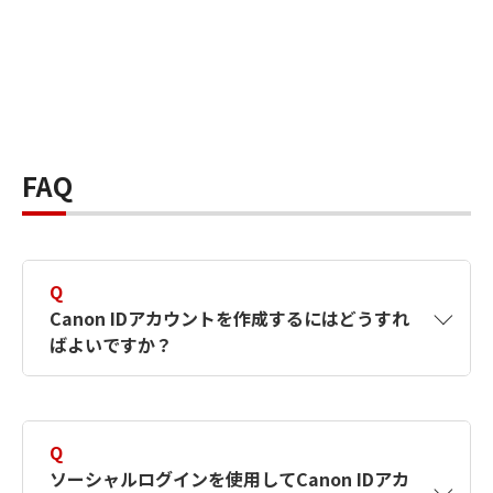
FAQ
Q
Canon IDアカウントを作成するにはどうすれ
ばよいですか？
A
Canon IDアカウントは、氏名、メールアドレス
とパスワードを入力して作成できます。ソーシ
Q
ャルログインを使用して作成することもできま
ソーシャルログインを使用してCanon IDアカ
す。詳しい作成方法は
【カメラ】Canon IDとは